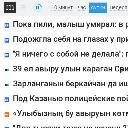
10 минут
час
сутки
неделя
39 ел авыру улын караган Сәр
Зарланганын беркайчан да и