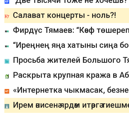
Салават концерты - ноль?!
Фирдүс Тямаев: “Кәеф төшере
Просьба жителей Большого Т
Раскрыта крупная кража в А
Ирем әнисенә ярдәм итәргә тиешм