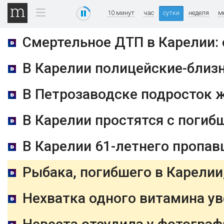
10 минут
час
сутки
неделя
м
Смертельное ДТП в Карелии: 
В Карелии полицейские-близн
В Петрозаводске подросток 
В Карелии простятся с поги
В Карелии 61-летнего пропа
Рыбака, погибшего в Карелии
Нехватка одного витамина ув