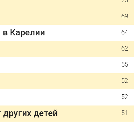
73
69
 в Карелии
64
62
55
52
52
 других детей
51