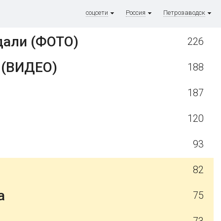
соцсети
Россия
Петрозаводск
дали (ФОТО)
226
 (ВИДЕО)
188
187
120
93
82
а
75