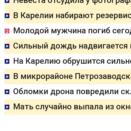
Невеста отсудила у фотогра
В Карелии набирают резервис
Молодой мужчина погиб сего
Сильный дождь надвигается 
На Карелию обрушится сильн
В микрорайоне Петрозаводска
Обломки дрона повредили скл
Мать случайно выпала из окн