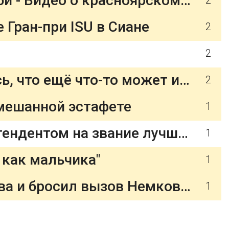
05.07.2026 г. "Енисей-СТМ" - "Динамо": прямая трансляция - Регби - Видео о красноярском спорте на Redyarsk.Ru
2
Гран-при ISU в Сиане
2
2
Мельникова — о невыдаче визы для участия в ЧЕ-2026: надеюсь, что ещё что-то может измениться
2
смешанной эстафете
1
Непомнящий — о Сафонове: «Если бы не политика, был бы претендентом на звание лучшего вратаря года в мире»
1
 как мальчика"
1
Даже не вспотел: Гольцов за 52 секунды нокаутировал Межиева и бросил вызов Немкову, Молдавский сенсационно уступил в PFL
1