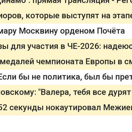
ров, которые выступят на этапе 
мару Москвину орденом Почёта
з медалей чемпионата Европы в 
овскому: "Валера, тебя все дурят