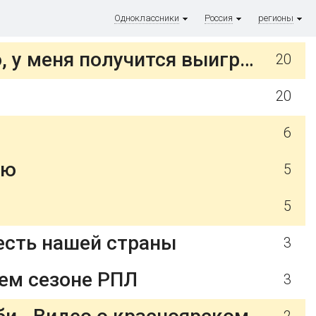
Одноклассники
Россия
регионы
Allhockey.ru: Антон Косолапов: я не Марио Лемье, но, возможно, у меня получится выиграть Кубок Гагарина с "Сибирью"
20
20
6
ию
5
5
честь нашей страны
3
ем сезоне РПЛ
3