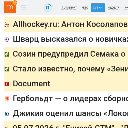
10 минут
час
сутки
неделя
м
Шварц высказался о новичках
Созин предупредил Семака о с
Стало известно, почему «Зен
Document
Гербольдт — о лидерах сборн
Джикия оценил шансы «Локом