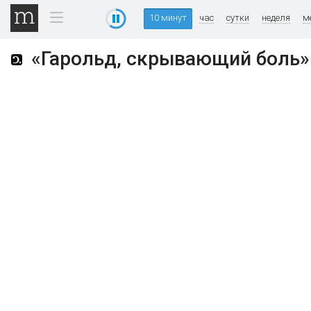
10 минут
час
сутки
неделя
м