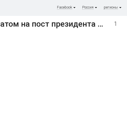
Facebook
Россия
регионы
«Гарольд, скрывающий боль» стал самым популярным кандидатом на пост президента Венгрии
1