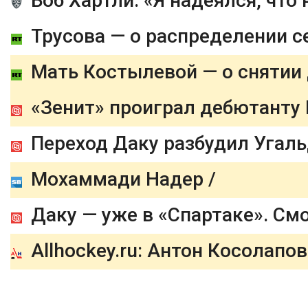
Боб Хартли: «Я надеялся, что
Мать Костылевой — о снятии 
«Зенит» проиграл дебютанту 
Переход Даку разбудил Угал
Мохаммади Надер /