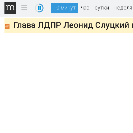
10 минут
час
сутки
неделя