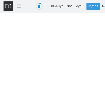
10 минут
час
сутки
неделя
м