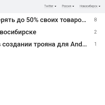
Twitter
Россия
Новосибирск
«Сейчас у всех просто шок»: новосибирский бизнес может потерять до 50% своих товаров из-за атак БПЛА на Wildberries - Infopro54 - Новости Новосибирска. Новости Сибири
8
овосибирске
2
Американский блогер обвинил новосибирского разработчика в создании трояна для Android
1